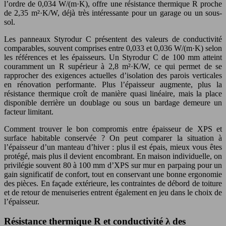
l’ordre de 0,034 W/(m·K), offre une résistance thermique R proche
de 2,35 m²·K/W, déjà très intéressante pour un garage ou un sous-
sol.
Les panneaux Styrodur C présentent des valeurs de conductivité
comparables, souvent comprises entre 0,033 et 0,036 W/(m·K) selon
les références et les épaisseurs. Un Styrodur C de 100 mm atteint
couramment un R supérieur à 2,8 m²·K/W, ce qui permet de se
rapprocher des exigences actuelles d’isolation des parois verticales
en rénovation performante. Plus l’épaisseur augmente, plus la
résistance thermique croît de manière quasi linéaire, mais la place
disponible derrière un doublage ou sous un bardage demeure un
facteur limitant.
Comment trouver le bon compromis entre épaisseur de XPS et
surface habitable conservée ? On peut comparer la situation à
l’épaisseur d’un manteau d’hiver : plus il est épais, mieux vous êtes
protégé, mais plus il devient encombrant. En maison individuelle, on
privilégie souvent 80 à 100 mm d’XPS sur mur en parpaing pour un
gain significatif de confort, tout en conservant une bonne ergonomie
des pièces. En façade extérieure, les contraintes de débord de toiture
et de retour de menuiseries entrent également en jeu dans le choix de
l’épaisseur.
Résistance thermique R et conductivité λ des