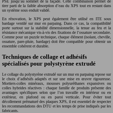
PSE jusqu’au sommet de la façade. Cette combinaison permet de
tirer parti de la faible absorption d’eau du XPS tout en restant dans
un système sous enduit validé.
En rénovation, le XPS peut également être utilisé en ITE sous
bardage ventilé sur mur en parpaing. Dans ce cas, la compatibilité
porte surtout sur la stabilité dimensionnelle, la tenue au feu et la
résistance mécanique vis-à-vis des fixations de l’ossature secondaire.
Comme pour un puzzle technique, chaque élément (isolant, cheville,
ossature, pare-pluie, bardage) doit être compatible pour obtenir un
ensemble cohérent et durable.
Techniques de collage et adhésifs
spécialisés pour polystyrène extrudé
Le collage du polystyrène extrudé sur un mur en parpaing repose sur
le choix d’adhésifs adaptés et sur une mise en œuvre rigoureuse.
Mortiers-colles minéraux, mousses polyuréthanes expansives ou
colles hybrides réactives : chaque famille de produits présente des
avantages spécifiques selon que l’on travaille en intérieur ou en
extérieur, en plafond ou en paroi verticale. Pour éviter tout
décollement prématuré des plaques XPS, il est essentiel de respecter
les recommandations des DTU et les temps de prise indiqués par les
fabricants.