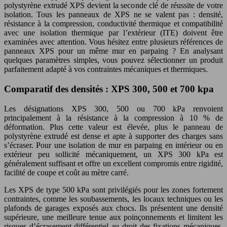
polystyrène extrudé XPS devient la seconde clé de réussite de votre
isolation. Tous les panneaux de XPS ne se valent pas : densité,
résistance à la compression, conductivité thermique et compatibilité
avec une isolation thermique par l’extérieur (ITE) doivent être
examinées avec attention. Vous hésitez entre plusieurs références de
panneaux XPS pour un même mur en parpaing ? En analysant
quelques paramètres simples, vous pouvez sélectionner un produit
parfaitement adapté à vos contraintes mécaniques et thermiques.
Comparatif des densités : XPS 300, 500 et 700 kpa
Les désignations XPS 300, 500 ou 700 kPa renvoient
principalement à la résistance à la compression à 10 % de
déformation. Plus cette valeur est élevée, plus le panneau de
polystyrène extrudé est dense et apte à supporter des charges sans
s’écraser. Pour une isolation de mur en parpaing en intérieur ou en
extérieur peu sollicité mécaniquement, un XPS 300 kPa est
généralement suffisant et offre un excellent compromis entre rigidité,
facilité de coupe et coût au mètre carré.
Les XPS de type 500 kPa sont privilégiés pour les zones fortement
contraintes, comme les soubassements, les locaux techniques ou les
plafonds de garages exposés aux chocs. Ils présentent une densité
supérieure, une meilleure tenue aux poinçonnements et limitent les
risques d’écrasement différentiel au droit des fixations mécaniques.