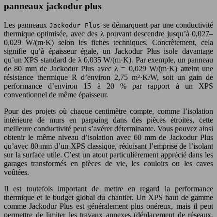
panneaux jackodur plus
Les panneaux
se démarquent par une conductivité
Jackodur Plus
thermique optimisée, avec des λ pouvant descendre jusqu’à 0,027–
0,029 W/(m·K) selon les fiches techniques. Concrètement, cela
signifie qu’à épaisseur égale, un Jackodur Plus isole davantage
qu’un XPS standard de λ 0,035 W/(m·K). Par exemple, un panneau
de 80 mm de Jackodur Plus avec λ = 0,029 W/(m·K) atteint une
résistance thermique R d’environ 2,75 m²·K/W, soit un gain de
performance d’environ 15 à 20 % par rapport à un XPS
conventionnel de même épaisseur.
Pour des projets où chaque centimètre compte, comme l’isolation
intérieure de murs en parpaing dans des pièces étroites, cette
meilleure conductivité peut s’avérer déterminante. Vous pouvez ainsi
obtenir le même niveau d’isolation avec 60 mm de Jackodur Plus
qu’avec 80 mm d’un XPS classique, réduisant l’emprise de l’isolant
sur la surface utile. C’est un atout particulièrement apprécié dans les
garages transformés en pièces de vie, les couloirs ou les caves
voûtées.
Il est toutefois important de mettre en regard la performance
thermique et le budget global du chantier. Un XPS haut de gamme
comme Jackodur Plus est généralement plus onéreux, mais il peut
permettre de limiter les travaux annexes (déplacement de réseaux,