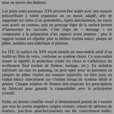
mise en œuvre des finitions.
Les joints entre panneaux XPS peuvent être traités avec une mousse
polyuréthane à faible expansion ou un mastic adapté, afin de
supprimer les fuites d’air potentielles. Après durcissement, les excès
sont arasés au couteau, puis un ponçage léger de la surface permet
d’harmoniser les raccords. Cette étape de « dressage » est
comparable à la préparation d’un support avant peinture : plus le
support isolant est régulier, plus la finition (enduit mince, plaque de
plâtre, lambris) sera esthétique et pérenne.
En ITE, la surface du XPS reçoit ensuite un sous-enduit armé d’un
treillis en fibre de verre, conforme au système choisi. Ce sous-enduit
assure la rigidité, la protection contre les chocs et l’adhérence du
revêtement final (enduit de finition, bardage, etc.). En isolation
intérieure sur mur en parpaing, on peut opter pour un parement en
plaques de plâtre vissées sur ossature rapportée, ou bien pour un
enduit mince directement sur l’isolant lorsqu’un système dédié le
permet. Chaque solution de finition doit respecter les prescriptions
du fabricant pour garantir la compatibilité avec le polystyrène
extrudé.
Enfin, un dernier contrôle visuel et dimensionnel permet de s’assurer
que tous les points singuliers (angles sortants, retours de tableaux de
fenêtres, jonctions plancher/plafond) ont été correctement traités.