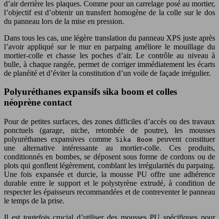
d’air derrière les plaques. Comme pour un carrelage posé au mortier,
l’objectif est d’obtenir un transfert homogène de la colle sur le dos
du panneau lors de la mise en pression.
Dans tous les cas, une légère translation du panneau XPS juste après
l’avoir appliqué sur le mur en parpaing améliore le mouillage du
mortier-colle et chasse les poches d’air. Le contrôle au niveau à
bulle, à chaque rangée, permet de corriger immédiatement les écarts
de planéité et d’éviter la constitution d’un voile de façade irrégulier.
Polyuréthanes expansifs sika boom et colles
néoprène contact
Pour de petites surfaces, des zones difficiles d’accès ou des travaux
ponctuels (garage, niche, retombée de poutre), les mousses
polyuréthanes expansives comme
peuvent constituer
Sika Boom
une alternative intéressante au mortier-colle. Ces produits,
conditionnés en bombes, se déposent sous forme de cordons ou de
plots qui gonflent légèrement, comblant les irrégularités du parpaing.
Une fois expansée et durcie, la mousse PU offre une adhérence
durable entre le support et le polystyrène extrudé, à condition de
respecter les épaisseurs recommandées et de contreventer le panneau
le temps de la prise.
Il est toutefois crucial d’utiliser des mousses PU spécifiques pour