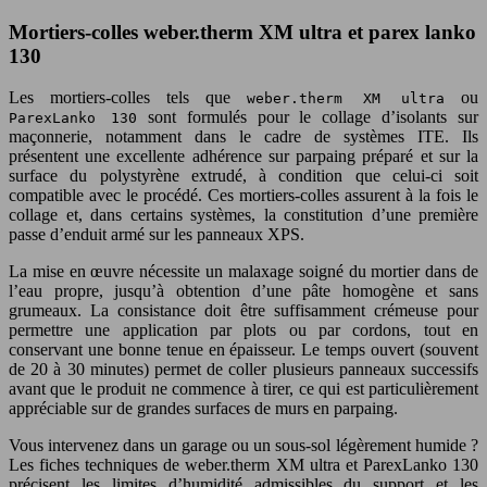
Mortiers-colles weber.therm XM ultra et parex lanko
130
Les mortiers-colles tels que
ou
weber.therm XM ultra
sont formulés pour le collage d’isolants sur
ParexLanko 130
maçonnerie, notamment dans le cadre de systèmes ITE. Ils
présentent une excellente adhérence sur parpaing préparé et sur la
surface du polystyrène extrudé, à condition que celui-ci soit
compatible avec le procédé. Ces mortiers-colles assurent à la fois le
collage et, dans certains systèmes, la constitution d’une première
passe d’enduit armé sur les panneaux XPS.
La mise en œuvre nécessite un malaxage soigné du mortier dans de
l’eau propre, jusqu’à obtention d’une pâte homogène et sans
grumeaux. La consistance doit être suffisamment crémeuse pour
permettre une application par plots ou par cordons, tout en
conservant une bonne tenue en épaisseur. Le temps ouvert (souvent
de 20 à 30 minutes) permet de coller plusieurs panneaux successifs
avant que le produit ne commence à tirer, ce qui est particulièrement
appréciable sur de grandes surfaces de murs en parpaing.
Vous intervenez dans un garage ou un sous-sol légèrement humide ?
Les fiches techniques de weber.therm XM ultra et ParexLanko 130
précisent les limites d’humidité admissibles du support et les