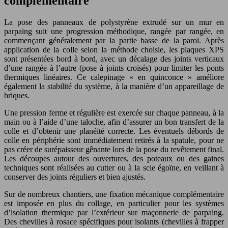
complémentaire
La pose des panneaux de polystyrène extrudé sur un mur en
parpaing suit une progression méthodique, rangée par rangée, en
commençant généralement par la partie basse de la paroi. Après
application de la colle selon la méthode choisie, les plaques XPS
sont présentées bord à bord, avec un décalage des joints verticaux
d’une rangée à l’autre (pose à joints croisés) pour limiter les ponts
thermiques linéaires. Ce calepinage « en quinconce » améliore
également la stabilité du système, à la manière d’un appareillage de
briques.
Une pression ferme et régulière est exercée sur chaque panneau, à la
main ou à l’aide d’une taloche, afin d’assurer un bon transfert de la
colle et d’obtenir une planéité correcte. Les éventuels débords de
colle en périphérie sont immédiatement retirés à la spatule, pour ne
pas créer de surépaisseur gênante lors de la pose du revêtement final.
Les découpes autour des ouvertures, des poteaux ou des gaines
techniques sont réalisées au cutter ou à la scie égoïne, en veillant à
conserver des joints réguliers et bien ajustés.
Sur de nombreux chantiers, une fixation mécanique complémentaire
est imposée en plus du collage, en particulier pour les systèmes
d’isolation thermique par l’extérieur sur maçonnerie de parpaing.
Des chevilles à rosace spécifiques pour isolants (chevilles à frapper