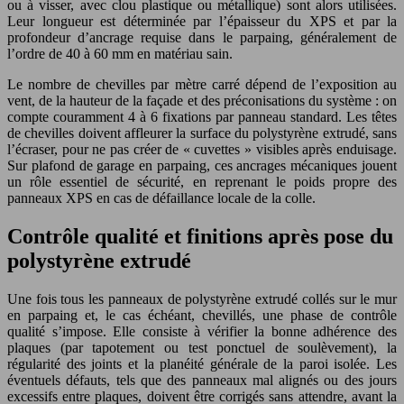
ou à visser, avec clou plastique ou métallique) sont alors utilisées.
Leur longueur est déterminée par l’épaisseur du XPS et par la
profondeur d’ancrage requise dans le parpaing, généralement de
l’ordre de 40 à 60 mm en matériau sain.
Le nombre de chevilles par mètre carré dépend de l’exposition au
vent, de la hauteur de la façade et des préconisations du système : on
compte couramment 4 à 6 fixations par panneau standard. Les têtes
de chevilles doivent affleurer la surface du polystyrène extrudé, sans
l’écraser, pour ne pas créer de « cuvettes » visibles après enduisage.
Sur plafond de garage en parpaing, ces ancrages mécaniques jouent
un rôle essentiel de sécurité, en reprenant le poids propre des
panneaux XPS en cas de défaillance locale de la colle.
Contrôle qualité et finitions après pose du
polystyrène extrudé
Une fois tous les panneaux de polystyrène extrudé collés sur le mur
en parpaing et, le cas échéant, chevillés, une phase de contrôle
qualité s’impose. Elle consiste à vérifier la bonne adhérence des
plaques (par tapotement ou test ponctuel de soulèvement), la
régularité des joints et la planéité générale de la paroi isolée. Les
éventuels défauts, tels que des panneaux mal alignés ou des jours
excessifs entre plaques, doivent être corrigés sans attendre, avant la