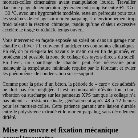
mortiers-colles cimentaires avant manipulation lourde. Travailler
dans une plage de température généralement comprise entre +5 °C et
+30 °C, avec une hygrométrie modérée, reste un prérequis pour tous
les systèmes de collage sur mur en parpaing. Un environnement trop
froid ralentit la réaction chimique, tandis qu’une chaleur excessive
accélère le tirage et réduit le temps ouvert.
Vous intervenez en façade exposée au soleil ou dans un garage non
chauffé en hiver ? Il convient d’anticiper ces contraintes climatiques.
En été, on privilégiera les travaux le matin ou en fin de journée, en
protégeant si possible la zone de collage des rayons directs du soleil.
En hiver, un chauffage de chantier peut être nécessaire pour
maintenir la température minimale requise par le fabricant et éviter
les phénomènes de condensation sur le support.
Comme pour la prise d’un béton, la période de « cure » des adhésifs
ne doit pas être négligée. Il est recommandé d’éviter tout choc,
vibration ou surcharge sur les panneaux XPS tant que le collage n’a
pas atteint sa résistance finale, généralement après 48 à 72 heures
pour les mortiers-colles. Cette patience garantit une liaison durable
entre le polystyrène extrudé et le mur en parpaing, sans décollement
différé.
Mise en œuvre et fixation mécanique