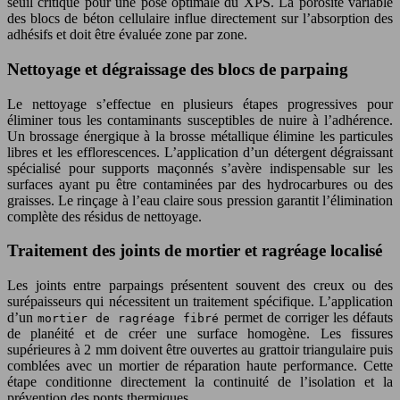
seuil critique pour une pose optimale du XPS. La porosité variable
des blocs de béton cellulaire influe directement sur l’absorption des
adhésifs et doit être évaluée zone par zone.
Nettoyage et dégraissage des blocs de parpaing
Le nettoyage s’effectue en plusieurs étapes progressives pour
éliminer tous les contaminants susceptibles de nuire à l’adhérence.
Un brossage énergique à la brosse métallique élimine les particules
libres et les efflorescences. L’application d’un détergent dégraissant
spécialisé pour supports maçonnés s’avère indispensable sur les
surfaces ayant pu être contaminées par des hydrocarbures ou des
graisses. Le rinçage à l’eau claire sous pression garantit l’élimination
complète des résidus de nettoyage.
Traitement des joints de mortier et ragréage localisé
Les joints entre parpaings présentent souvent des creux ou des
surépaisseurs qui nécessitent un traitement spécifique. L’application
d’un
permet de corriger les défauts
mortier de ragréage fibré
de planéité et de créer une surface homogène. Les fissures
supérieures à 2 mm doivent être ouvertes au grattoir triangulaire puis
comblées avec un mortier de réparation haute performance. Cette
étape conditionne directement la continuité de l’isolation et la
prévention des ponts thermiques.