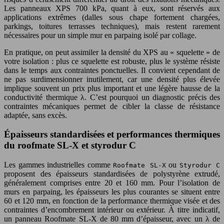
Les panneaux XPS 700 kPa, quant à eux, sont réservés aux
applications extrêmes (dalles sous chape fortement chargées,
parkings, toitures terrasses techniques), mais restent rarement
nécessaires pour un simple mur en parpaing isolé par collage.
En pratique, on peut assimiler la densité du XPS au « squelette » de
votre isolation : plus ce squelette est robuste, plus le système résiste
dans le temps aux contraintes ponctuelles. Il convient cependant de
ne pas surdimensionner inutilement, car une densité plus élevée
implique souvent un prix plus important et une légère hausse de la
conductivité thermique λ. C’est pourquoi un diagnostic précis des
contraintes mécaniques permet de cibler la classe de résistance
adaptée, sans excès.
Épaisseurs standardisées et performances thermiques
du roofmate SL-X et styrodur C
Les gammes industrielles comme
ou
Roofmate SL-X
Styrodur C
proposent des épaisseurs standardisées de polystyrène extrudé,
généralement comprises entre 20 et 160 mm. Pour l’isolation de
murs en parpaing, les épaisseurs les plus courantes se situent entre
60 et 120 mm, en fonction de la performance thermique visée et des
contraintes d’encombrement intérieur ou extérieur. À titre indicatif,
un panneau Roofmate SL-X de 80 mm d’épaisseur, avec un λ de