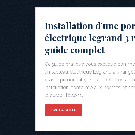
Installation d’une po
électrique legrand 3 
guide complet
Ce guide pratique vous explique comment
un tableau électrique Legrand à 3 rangée
étant primordiale, nous détaillons 
installation conforme aux normes et sans
la durabilité sont…
LIRE LA SUITE