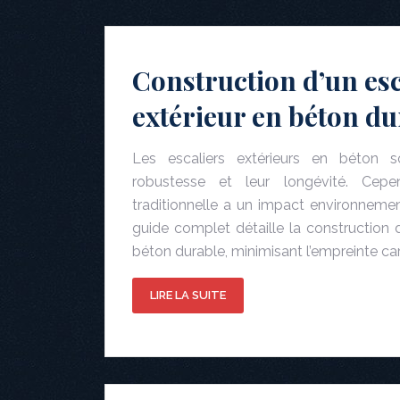
Construction d’un esc
extérieur en béton du
Les escaliers extérieurs en béton s
robustesse et leur longévité. Cepen
traditionnelle a un impact environneme
guide complet détaille la construction d
béton durable, minimisant l’empreinte ca
LIRE LA SUITE