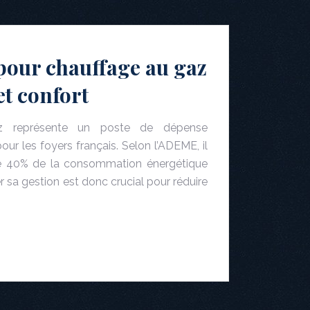
pour chauffage au gaz
et confort
z représente un poste de dépense
ur les foyers français. Selon l’ADEME, il
e 40% de la consommation énergétique
 sa gestion est donc crucial pour réduire