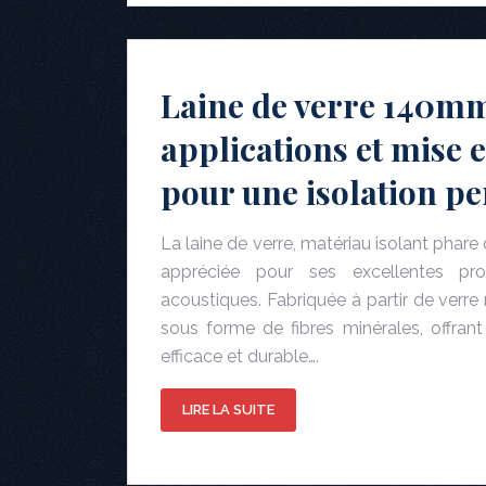
Laine de verre 140mm
applications et mise 
pour une isolation p
La laine de verre, matériau isolant phare 
appréciée pour ses excellentes pro
acoustiques. Fabriquée à partir de verre 
sous forme de fibres minérales, offrant 
efficace et durable….
LIRE LA SUITE