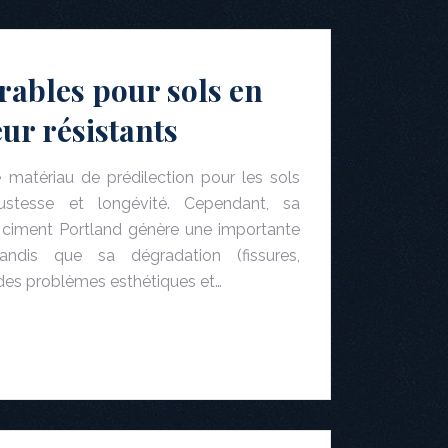
rables pour sols en
ur résistants
 matériau de prédilection pour les sols
obustesse et longévité. Cependant, sa
n ciment Portland génère une importante
andis que sa dégradation (fissures,
 des problèmes esthétiques et…