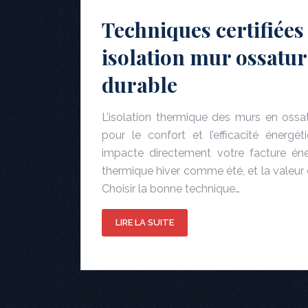
Techniques certifiées
isolation mur ossatur
durable
L’isolation thermique des murs en ossat
pour le confort et l’efficacité énergé
impacte directement votre facture éne
thermique hiver comme été, et la valeur 
Choisir la bonne technique…
LIRE LA SUITE