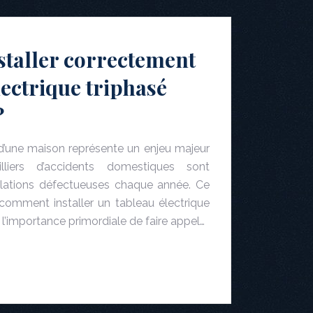
taller correctement
lectrique triphasé
?
e d’une maison représente un enjeu majeur
liers d’accidents domestiques sont
llations défectueuses chaque année. Ce
 comment installer un tableau électrique
r l’importance primordiale de faire appel…