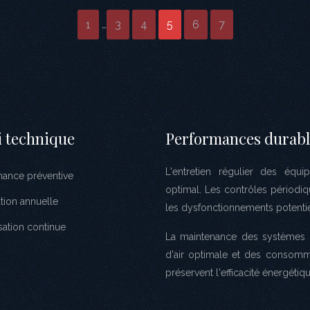
1
…
3
4
5
6
7
i technique
Performances durabl
L'entretien régulier des équ
nance préventive
optimal. Les contrôles périodi
ation annuelle
les dysfonctionnements potentie
sation continue
La maintenance des systèmes de
d'air optimale et des consomm
préservent l'efficacité énergéti