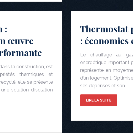
 :
Thermostat 
en œuvre
: économies 
erformante
Le chauffage au ga
énergétique important po
dans la construction, est
représente en moyenn
priétés thermiques et
d’un logement. Optimiser
recyclé, elle se présente
ses dépenses et son…
une solution d’isolation
LIRE LA SUITE