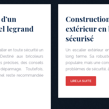
 d’un
Construction
iel legrand
extérieur en
sécurisé
ller en toute sécurité un
Un escalier extérieur 
 Destiné aux bricoleurs
long terme. Sa robust
s précises, des conseils
populaire, mais une con
épannage. Toutefois,
problèmes de sécurité, 
ionnel reste recommandée
LIRE LA SUITE