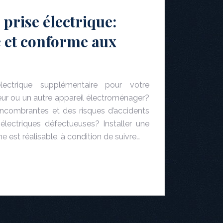
 prise électrique:
 et conforme aux
lectrique supplémentaire pour votre
teur ou un autre appareil électroménager?
encombrantes et des risques d’accidents
s électriques défectueuses? Installer une
e est réalisable, à condition de suivre…