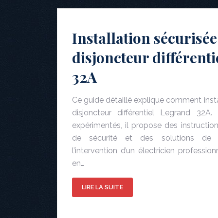
Installation sécurisée
disjoncteur différent
32A
Ce guide détaillé explique comment insta
disjoncteur différentiel Legrand 32A.
expérimentés, il propose des instruction
de sécurité et des solutions de d
l’intervention d’un électricien profess
en…
LIRE LA SUITE