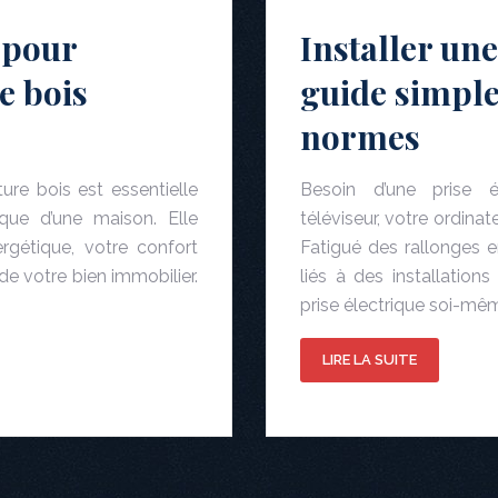
 pour
Installer une
e bois
guide simple
normes
ure bois est essentielle
Besoin d’une prise é
tique d’une maison. Elle
téléviseur, votre ordina
rgétique, votre confort
Fatigué des rallonges 
de votre bien immobilier.
liés à des installation
prise électrique soi-mêm
LIRE LA SUITE