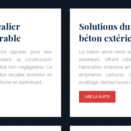
alier
Solutions du
rable
béton extérie
ont réputés pour leur
Le béton armé reste le
dant, la construction
extérieurs, offrant r
ntal non négligeable. Ce
fabrication intensive e
’un escalier extérieur en
empreinte carbone, t
rbone et optimisant…
écaillage, tâches) pose
LIRE LA SUITE