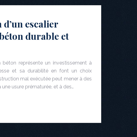
 d’un escalier
 béton durable et
en béton représente un investissement à
esse et sa durabilité en font un choix
struction mal exécutée peut mener à des
à une usure prématurée, et à des…